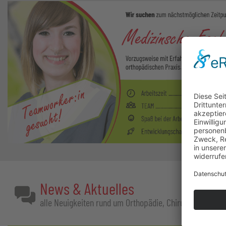
News & Aktuelles
alle Neuigkeiten rund um Orthopädie, Chirurgie und uns