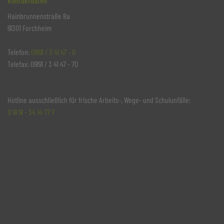
Kontaktdaten
Hainbrunnenstraße 8a
91301 Forchheim
Telefon:
09191 / 3 41 47 - 0
Telefax: 09191 / 3 41 47 - 70
Hotline ausschließlich für frische Arbeits-, Wege- und Schulunfälle:
0 91 91 - 34 14 77 7