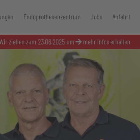
ungen
Endoprothesenzentrum
Jobs
Anfahrt
23.06.2025
ir ziehen zum
um
mehr Infos erhalten