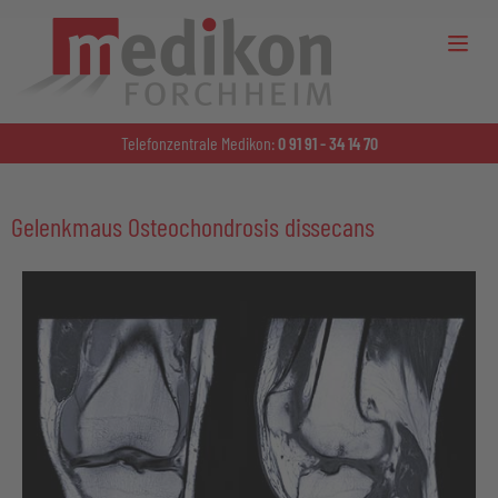
Telefonzentrale Medikon:
0 91 91 - 34 14 70
Gelenkmaus Osteochondrosis dissecans