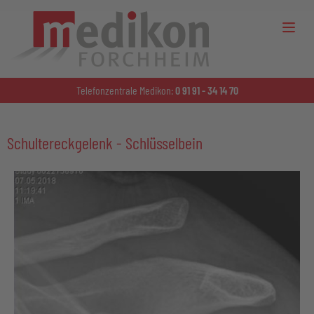
Telefonzentrale Medikon:
0 91 91 - 34 14 70
Schultereckgelenk - Schlüsselbein